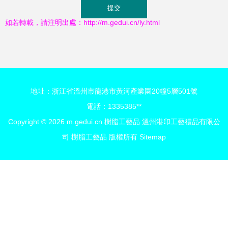
如若轉載，請注明出處：http://m.gedui.cn/ly.html
地址：浙江省溫州市龍港市黃河產業園20幢5層501號
電話：1335385**
Copyright © 2026
m.gedui.cn
樹脂工藝品
溫州港印工藝禮品有限公
司
樹脂工藝品
版權所有
Sitemap