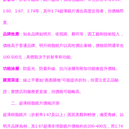
1.60、1.67、1.74等，其中1.74超薄鏡片適合高度近視者，但價格昂
貴。
品牌效應
：知名品牌如明月、依視路、蔡司等，因工藝和技術投入，
價格高于普通品牌。明月樹脂鏡片以高性價比著稱，價格區間通常在
100-500元，具體取決于折射率和功能。
功能涂層
：防藍光、防紫外線、抗污涂層等附加功能會提升價格。
購買渠道
：線上平臺如“惠惠購物”可能提供折扣，但需注意正品驗
證；實體店則服務更直接，但價格可能略高。
二、超薄樹脂鏡片價格評測
超薄樹脂鏡片（折射率1.67及以上）因其美觀和輕便，備受青睞。以
明月品牌為例，其1.67超薄非球面鏡片價格約在200-400元，而1.74