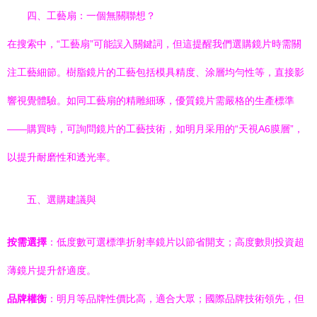
四、工藝扇：一個無關聯想？
在搜索中，“工藝扇”可能誤入關鍵詞，但這提醒我們選購鏡片時需關
注工藝細節。樹脂鏡片的工藝包括模具精度、涂層均勻性等，直接影
響視覺體驗。如同工藝扇的精雕細琢，優質鏡片需嚴格的生產標準
——購買時，可詢問鏡片的工藝技術，如明月采用的“天視A6膜層”，
以提升耐磨性和透光率。
五、選購建議與
按需選擇
：低度數可選標準折射率鏡片以節省開支；高度數則投資超
薄鏡片提升舒適度。
品牌權衡
：明月等品牌性價比高，適合大眾；國際品牌技術領先，但