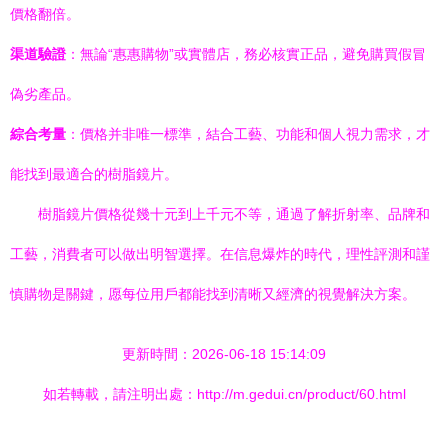
價格翻倍。
渠道驗證
：無論“惠惠購物”或實體店，務必核實正品，避免購買假冒
偽劣產品。
綜合考量
：價格并非唯一標準，結合工藝、功能和個人視力需求，才
能找到最適合的樹脂鏡片。
樹脂鏡片價格從幾十元到上千元不等，通過了解折射率、品牌和
工藝，消費者可以做出明智選擇。在信息爆炸的時代，理性評測和謹
慎購物是關鍵，愿每位用戶都能找到清晰又經濟的視覺解決方案。
更新時間：2026-06-18 15:14:09
如若轉載，請注明出處：http://m.gedui.cn/product/60.html