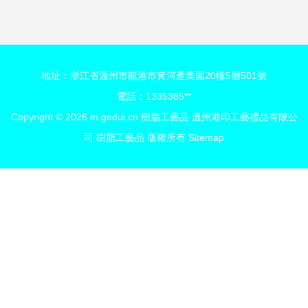
地址：浙江省溫州市龍港市黃河產業園20幢5層501號
電話：1335385**
Copyright © 2026
m.gedui.cn
樹脂工藝品
溫州港印工藝禮品有限公
司
樹脂工藝品
版權所有
Sitemap