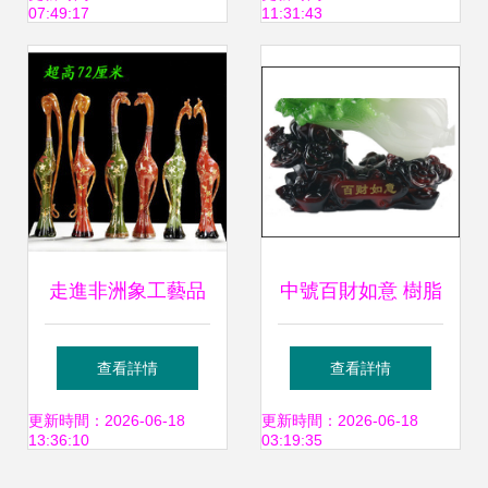
07:49:17
11:31:43
居與車居雙重福運
走進非洲象工藝品
中號百財如意 樹脂
世界 最新最全樹脂
仿玉白菜擺件，家
查看詳情
查看詳情
工藝產品參考指南
居與商務禮品的雅
更新時間：2026-06-18
更新時間：2026-06-18
13:36:10
03:19:35
致之選