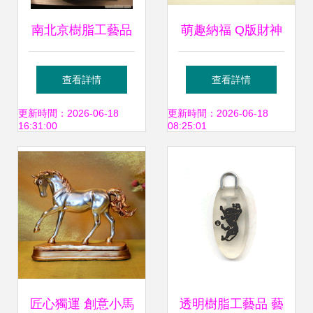
南北京樹脂工藝品
萌趣納福 Q版財神
產業比較 以北京與
彈簧車載公仔，義
查看詳情
查看詳情
深圳為例
烏藍喵電商的樹脂
更新時間：2026-06-18
更新時間：2026-06-18
16:31:00
08:25:01
工藝精品
匠心獨運 創意小馬
透明樹脂工藝品 藝