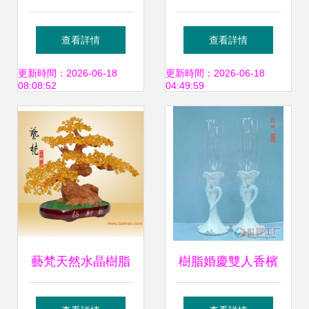
樹脂擺件與工藝
術與工藝的完美融
查看詳情
查看詳情
扇，點亮家居藝術
合
更新時間：2026-06-18
更新時間：2026-06-18
08:08:52
04:49:59
空間
藝梵天然水晶樹脂
樹脂婚慶雙人香檳
工藝品 招財樹鎮宅
杯 承載浪漫與祝福