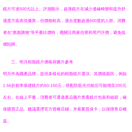
鏡片可達500元以上。評測顯示，超薄鏡片在減少邊緣畸變和提升舒
適度方面表現優異，但價格較高，適合度數超過600度的人群。消費
者在“惠惠購物”等平臺比價時，應關注商家信譽和用戶評價，避免低
價陷阱。
三、明月樹脂鏡片價格與圖片參考
明月作為國產品牌，提供多樣化的樹脂鏡片選項。其價格親民，例如
1.56折射率基礎鏡片約50-150元，搭配防藍光功能后可能增至200元
左右。在線上平臺，消費者可通過產品圖片查看鏡片包裝和細節，確
保購買正品。建議選擇官方授權店鋪，并索要質保卡，以保障售后權
益。