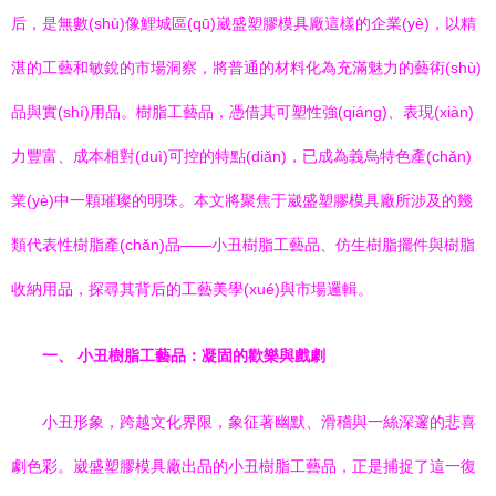
后，是無數(shù)像鯉城區(qū)崴盛塑膠模具廠這樣的企業(yè)，以精
湛的工藝和敏銳的市場洞察，將普通的材料化為充滿魅力的藝術(shù)
品與實(shí)用品。樹脂工藝品，憑借其可塑性強(qiáng)、表現(xiàn)
力豐富、成本相對(duì)可控的特點(diǎn)，已成為義烏特色產(chǎn)
業(yè)中一顆璀璨的明珠。本文將聚焦于崴盛塑膠模具廠所涉及的幾
類代表性樹脂產(chǎn)品——小丑樹脂工藝品、仿生樹脂擺件與樹脂
收納用品，探尋其背后的工藝美學(xué)與市場邏輯。
一、 小丑樹脂工藝品：凝固的歡樂與戲劇
小丑形象，跨越文化界限，象征著幽默、滑稽與一絲深邃的悲喜
劇色彩。崴盛塑膠模具廠出品的小丑樹脂工藝品，正是捕捉了這一復