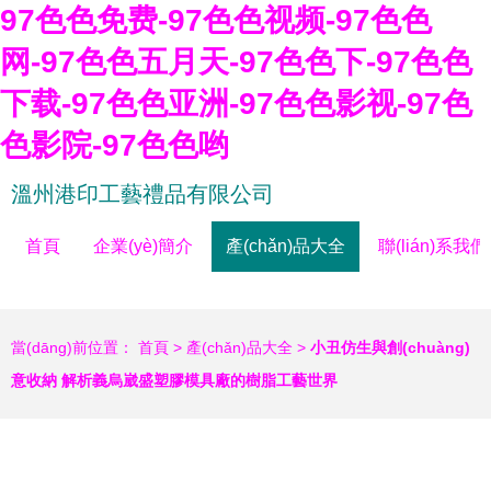
97色色免费-97色色视频-97色色
网-97色色五月天-97色色下-97色色
下载-97色色亚洲-97色色影视-97色
色影院-97色色哟
溫州港印工藝禮品有限公司
首頁
企業(yè)簡介
產(chǎn)品大全
聯(lián)系我們
當(dāng)前位置：
首頁
>
產(chǎn)品大全
>
小丑仿生與創(chuàng)
意收納 解析義烏崴盛塑膠模具廠的樹脂工藝世界