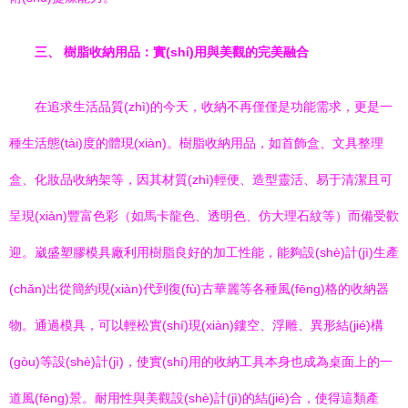
三、 樹脂收納用品：實(shí)用與美觀的完美融合
在追求生活品質(zhì)的今天，收納不再僅僅是功能需求，更是一
種生活態(tài)度的體現(xiàn)。樹脂收納用品，如首飾盒、文具整理
盒、化妝品收納架等，因其材質(zhì)輕便、造型靈活、易于清潔且可
呈現(xiàn)豐富色彩（如馬卡龍色、透明色、仿大理石紋等）而備受歡
迎。崴盛塑膠模具廠利用樹脂良好的加工性能，能夠設(shè)計(jì)生產
(chǎn)出從簡約現(xiàn)代到復(fù)古華麗等各種風(fēng)格的收納器
物。通過模具，可以輕松實(shí)現(xiàn)鏤空、浮雕、異形結(jié)構
(gòu)等設(shè)計(jì)，使實(shí)用的收納工具本身也成為桌面上的一
道風(fēng)景。耐用性與美觀設(shè)計(jì)的結(jié)合，使得這類產