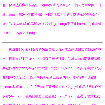
有了像崴盛這樣在模具領(lǐng)域深耕的企業(yè)，義烏乃至全國的樹
脂工藝品行業(yè)才能持續(xù)不斷地推陳出新，以快速的響應(yīng)
能力和穩(wěn)定的品質(zhì)，將創(chuàng)意迅速轉(zhuǎn)化為暢
銷商品，銷往全球各地。
從逗趣的小丑到逼真的仿生自然，再到兼具顏值與功能的收納神
器，樹脂在能工巧匠的手中擁有了無限可能。鯉城區(qū)崴盛塑膠模
具廠作為產(chǎn)業(yè)鏈上游的重要一環(huán)，以其專業(yè)的模
具制造技術(shù)，為這些精美樹脂工藝品的誕生奠定了堅(jiān)實
(shí)的基礎(chǔ)。在消費(fèi)不斷升級(jí)、個(gè)性化需求日益凸顯
的當(dāng)下，義烏的樹脂工藝品產(chǎn)業(yè)，正憑借著類似崴