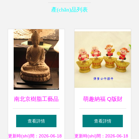
產(chǎn)品列表
南北京樹脂工藝品
萌趣納福 Q版財
產(chǎn)業(yè)比
(cái)神彈簧車載公
查看詳情
查看詳情
較 以北京與深圳為
仔，義烏藍(lán)喵
更新時(shí)間：2026-06-18
更新時(shí)間：2026-06-18