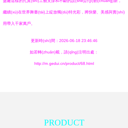
盛廠這樣的扎實(shí)工藝支撐和不斷的設(shè)計(jì)創(chuàng)新，
繼續(xù)在世界舞臺(tái)上綻放獨(dú)特光彩，將快樂、美感與實(shí)
用帶入千家萬戶。
更新時(shí)間：2026-06-18 23:46:46
如若轉(zhuǎn)載，請(qǐng)注明出處：
http://m.gedui.cn/product/68.html
PRODUCT