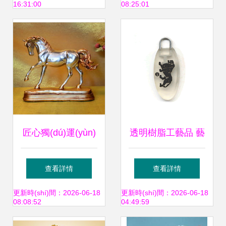
16:31:00
08:25:01
例
電商的樹脂工藝精
品
匠心獨(dú)運(yùn)
透明樹脂工藝品 藝
創(chuàng)意小馬
術(shù)與工藝的完
查看詳情
查看詳情
樹脂擺件與工藝
美融合
更新時(shí)間：2026-06-18
更新時(shí)間：2026-06-18
08:08:52
04:49:59
扇，點(diǎn)亮家