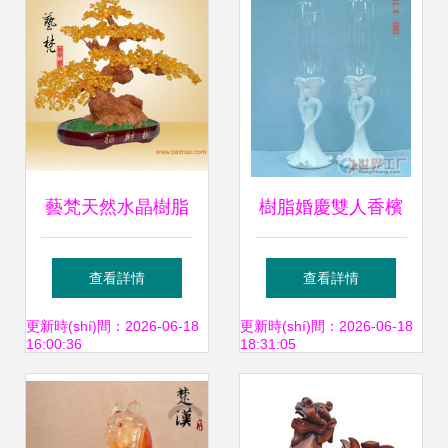
居藝術(shù)空間
藝梵天然水晶樹脂
樹脂婚慶雙人香檳
工藝品 招財(cái)樹
杯 承載浪漫與祝福
查看詳情
查看詳情
鎮(zhèn)宅風(fēng)
的工藝品
更新時(shí)間：2026-06-18
更新時(shí)間：2026-06-18
16:00:36
18:31:05
水?dāng)[件的全方
位解析