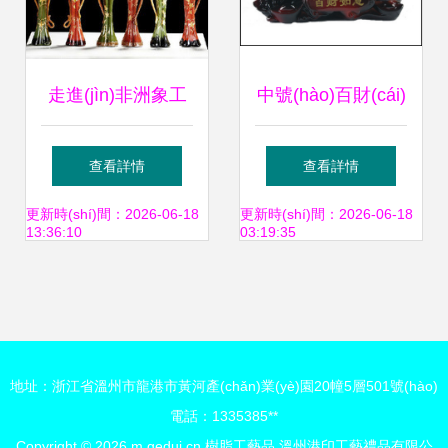
走進(jìn)非洲象工
中號(hào)百財(cái)
藝品世界 最新最全
如意 樹脂仿玉白菜
查看詳情
查看詳情
樹脂工藝產(chǎn)
擺件，家居與商務
更新時(shí)間：2026-06-18
更新時(shí)間：2026-06-18
13:36:10
03:19:35
品參考指南
(wù)禮品的雅致之
選
地址：浙江省溫州市龍港市黃河產(chǎn)業(yè)園20幢5層501號(hào)
電話：1335385**
Copyright © 2026
m.gedui.cn
樹脂工藝品
溫州港印工藝禮品有限公