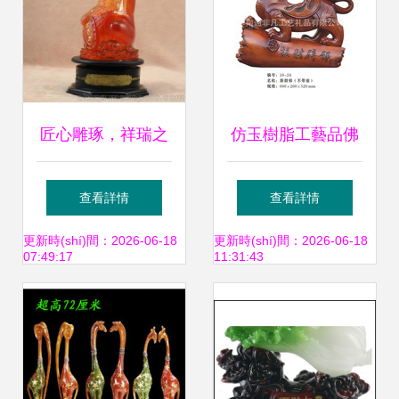
匠心雕琢，祥瑞之
仿玉樹脂工藝品佛
選 樹脂仿白玉吉祥
像 傳統(tǒng)神韻
查看詳情
查看詳情
小象擺件，締造家
與現(xiàn)代工藝
更新時(shí)間：2026-06-18
更新時(shí)間：2026-06-18
07:49:17
11:31:43
居與車居雙重福運
的完美融合
(yùn)