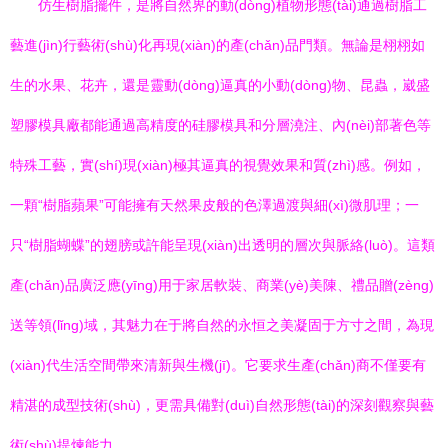
仿生樹脂擺件，是將自然界的動(dòng)植物形態(tài)通過樹脂工
藝進(jìn)行藝術(shù)化再現(xiàn)的產(chǎn)品門類。無論是栩栩如
生的水果、花卉，還是靈動(dòng)逼真的小動(dòng)物、昆蟲，崴盛
塑膠模具廠都能通過高精度的硅膠模具和分層澆注、內(nèi)部著色等
特殊工藝，實(shí)現(xiàn)極其逼真的視覺效果和質(zhì)感。例如，
一顆“樹脂蘋果”可能擁有天然果皮般的色澤過渡與細(xì)微肌理；一
只“樹脂蝴蝶”的翅膀或許能呈現(xiàn)出透明的層次與脈絡(luò)。這類
產(chǎn)品廣泛應(yīng)用于家居軟裝、商業(yè)美陳、禮品贈(zèng)
送等領(lǐng)域，其魅力在于將自然的永恒之美凝固于方寸之間，為現
(xiàn)代生活空間帶來清新與生機(jī)。它要求生產(chǎn)商不僅要有
精湛的成型技術(shù)，更需具備對(duì)自然形態(tài)的深刻觀察與藝
術(shù)提煉能力。