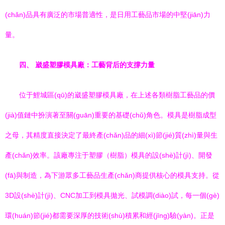
(chǎn)品具有廣泛的市場普適性，是日用工藝品市場的中堅(jiān)力
量。
四、 崴盛塑膠模具廠：工藝背后的支撐力量
位于鯉城區(qū)的崴盛塑膠模具廠，在上述各類樹脂工藝品的價
(jià)值鏈中扮演著至關(guān)重要的基礎(chǔ)角色。模具是樹脂成型
之母，其精度直接決定了最終產(chǎn)品的細(xì)節(jié)質(zhì)量與生
產(chǎn)效率。該廠專注于塑膠（樹脂）模具的設(shè)計(jì)、開發
(fā)與制造，為下游眾多工藝品生產(chǎn)商提供核心的模具支持。從
3D設(shè)計(jì)、CNC加工到模具拋光、試模調(diào)試，每一個(gè)
環(huán)節(jié)都需要深厚的技術(shù)積累和經(jīng)驗(yàn)。正是