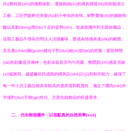
(fù)雜特質(zhì)的微觀縮影。通過精細(xì)的模具開發(fā)與樹脂澆注
工藝，工匠們能夠完美復(fù)刻小夸張的表情、鮮艷繁復(fù)的服飾褶
皺以及動(dòng)態(tài)十足的姿勢(shì)。從桌面擺件到主題收藏品，
這類工藝品不僅為空間注入活潑趣味，更成為情感表達(dá)的載體。
其生產(chǎn)關(guān)鍵在于對(duì)細(xì)節(jié)的把握：面部神態
(tài)的刻畫是否傳神，色彩涂裝是否均勻亮麗，整體質(zhì)感是否細
(xì)膩無瑕。崴盛廠依托成熟的模具設(shè)計(jì)與制作能力，確保了
每一件小丑工藝品都具有較高的還原度和觀賞性，滿足了國內(nèi)外
市場對(duì)于個(gè)性化、主題化裝飾品的旺盛需求。
二、 仿生樹脂擺件：以假亂真的自然美學(xué)