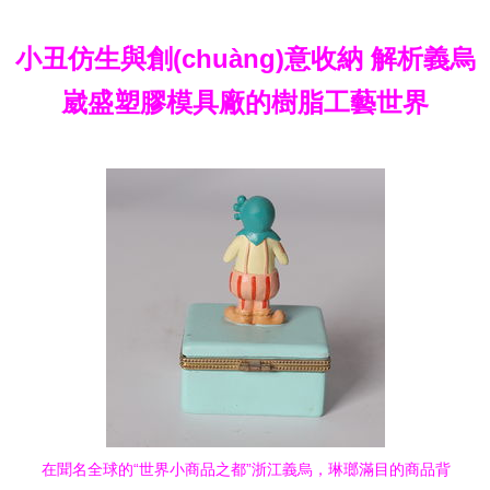
小丑仿生與創(chuàng)意收納 解析義烏
崴盛塑膠模具廠的樹脂工藝世界
在聞名全球的“世界小商品之都”浙江義烏，琳瑯滿目的商品背