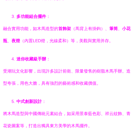
3.
多功能組合擺件
：
融合實用功能，如木馬造型的
首飾架
（馬背上有掛鉤）、
筆筒
、
小花
瓶
、
夜燈
（內置LED燈，光線柔和）等，美觀與實用并存。
4.
迷你收藏級手辦
：
受潮玩文化影響，出現許多設計前衛、限量發售的樹脂木馬手辦。造
型夸張，用色大膽，具有強烈的藝術感和收藏價值。
5.
中式創新設計
：
將木馬造型與中國傳統元素結合，如采用景泰藍色彩、祥云紋飾、青
花瓷圖案等，打造出獨具東方美學的木馬擺件。