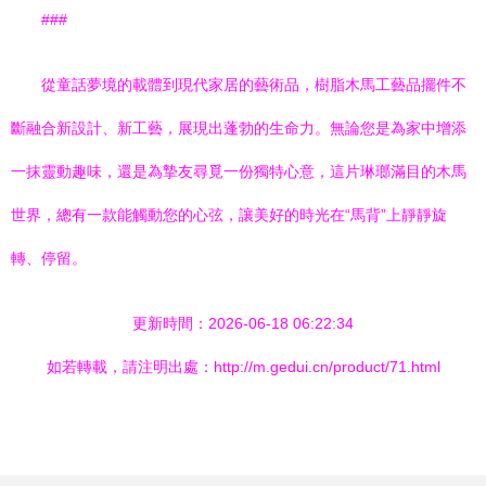
###
從童話夢境的載體到現代家居的藝術品，樹脂木馬工藝品擺件不
斷融合新設計、新工藝，展現出蓬勃的生命力。無論您是為家中增添
一抹靈動趣味，還是為摯友尋覓一份獨特心意，這片琳瑯滿目的木馬
世界，總有一款能觸動您的心弦，讓美好的時光在“馬背”上靜靜旋
轉、停留。
更新時間：2026-06-18 06:22:34
如若轉載，請注明出處：http://m.gedui.cn/product/71.html