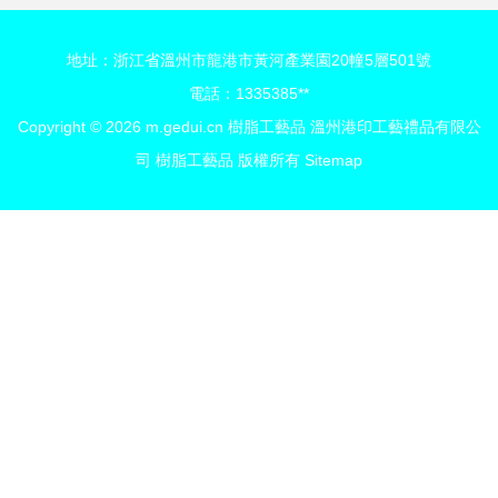
地址：浙江省溫州市龍港市黃河產業園20幢5層501號
電話：1335385**
Copyright © 2026
m.gedui.cn
樹脂工藝品
溫州港印工藝禮品有限公
司
樹脂工藝品
版權所有
Sitemap