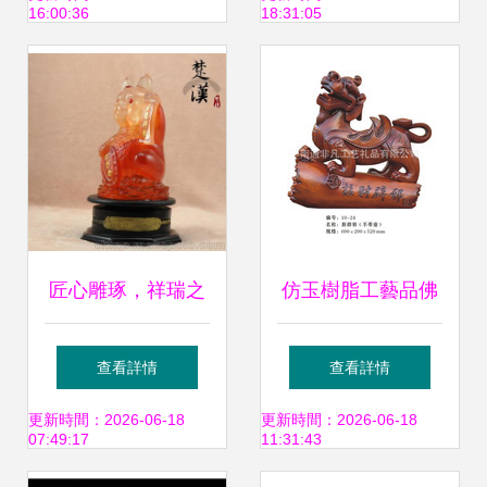
16:00:36
18:31:05
解析
匠心雕琢，祥瑞之
仿玉樹脂工藝品佛
選 樹脂仿白玉吉祥
像 傳統神韻與現代
查看詳情
查看詳情
小象擺件，締造家
工藝的完美融合
更新時間：2026-06-18
更新時間：2026-06-18
07:49:17
11:31:43
居與車居雙重福運