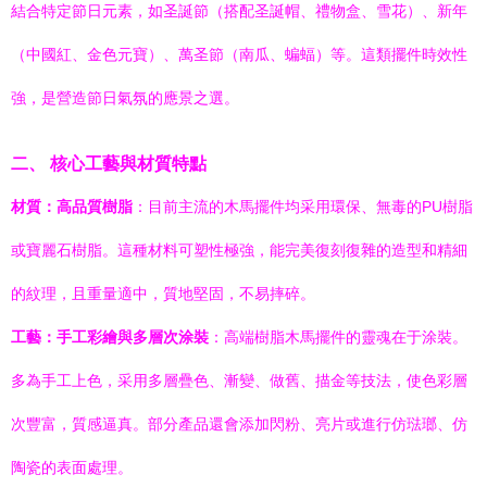
結合特定節日元素，如圣誕節（搭配圣誕帽、禮物盒、雪花）、新年
（中國紅、金色元寶）、萬圣節（南瓜、蝙蝠）等。這類擺件時效性
強，是營造節日氣氛的應景之選。
二、 核心工藝與材質特點
材質：高品質樹脂
：目前主流的木馬擺件均采用環保、無毒的PU樹脂
或寶麗石樹脂。這種材料可塑性極強，能完美復刻復雜的造型和精細
的紋理，且重量適中，質地堅固，不易摔碎。
工藝：手工彩繪與多層次涂裝
：高端樹脂木馬擺件的靈魂在于涂裝。
多為手工上色，采用多層疊色、漸變、做舊、描金等技法，使色彩層
次豐富，質感逼真。部分產品還會添加閃粉、亮片或進行仿琺瑯、仿
陶瓷的表面處理。