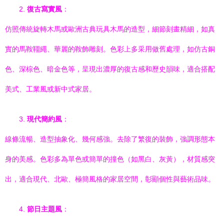
2.
復古寫實風
：
仿照傳統旋轉木馬或歐洲古典玩具木馬的造型，細節刻畫精細，如真
實的馬鞍韁繩、華麗的鞍飾雕刻。色彩上多采用做舊處理，如仿古銅
色、深棕色、暗金色等，呈現出濃厚的復古感和歷史韻味，適合搭配
美式、工業風或新中式家居。
3.
現代簡約風
：
線條流暢、造型抽象化、幾何感強。去除了繁復的裝飾，強調形態本
身的美感。色彩多為單色或簡單的撞色（如黑白、灰黃），材質感突
出，適合現代、北歐、極簡風格的家居空間，彰顯個性與藝術品味。
4.
節日主題風
：