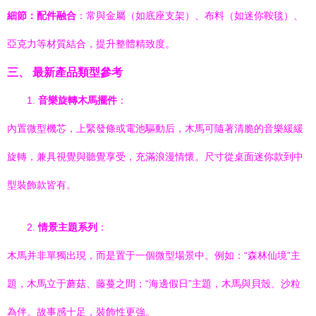
細節：配件融合
：常與金屬（如底座支架）、布料（如迷你鞍毯）、
亞克力等材質結合，提升整體精致度。
三、 最新產品類型參考
1.
音樂旋轉木馬擺件
：
內置微型機芯，上緊發條或電池驅動后，木馬可隨著清脆的音樂緩緩
旋轉，兼具視覺與聽覺享受，充滿浪漫情懷。尺寸從桌面迷你款到中
型裝飾款皆有。
2.
情景主題系列
：
木馬并非單獨出現，而是置于一個微型場景中。例如：“森林仙境”主
題，木馬立于蘑菇、藤蔓之間；“海邊假日”主題，木馬與貝殼、沙粒
為伴。故事感十足，裝飾性更強。