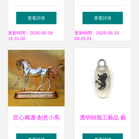
產業比較 以北京與
彈簧車載公仔，義
查看詳情
查看詳情
深圳為例
烏藍喵電商的樹脂
更新時間：2026-06-18
更新時間：2026-06-18
16:31:00
08:25:01
工藝精品
匠心獨運 創意小馬
透明樹脂工藝品 藝
樹脂擺件與工藝
術與工藝的完美融