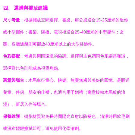
四、 選購與擺放建議
尺寸考量
：根據擺放空間選擇。書桌、辦公桌適合15-25厘米的迷你
或小型擺件；書架、隔板、電視柜適合25-40厘米的中型擺件；玄
關、客廳邊幾則可擺放40厘米以上的大型裝飾件。
色彩搭配
：考慮與周圍環境的協調。選擇與主色調同色系顯得和諧，
選擇對比色則能成為視覺焦點。
寓意與場合
：木馬象征童心、快樂、無憂無慮與美好的回憶。是贈送
兒童、伴侶、朋友的佳禮，也適合用于婚禮（寓意旋轉木馬般的浪
漫）、新居入住等場合。
保養維護
：樹脂材質避免長時間陽光直射以防褪色，清潔時用軟毛刷
或濕布輕輕擦拭即可，避免使用化學溶劑。