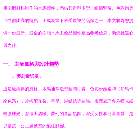
用樹脂材料制作的木馬擺件，憑借其造型多變、細節豐富、色彩絢麗
且性價比高的特點，正成為當下最受歡迎的品類之一。本文將為您提
供一份最新、最全的樹脂木馬工藝品擺件產品參考信息，助您挑選心
儀之作。
一、 主流風格與設計趨勢
1.
夢幻童話風
：
這是最經典的風格。木馬通常造型圓潤可愛，色彩粉嫩柔和（如馬卡
龍色系），常搭配花朵、星星、蝴蝶結等裝飾。表面處理多為啞光或
輕微珠光，營造出溫暖、夢幻的童話氛圍，深受女性和兒童喜愛，是
兒童房、公主風臥室的絕佳點綴。